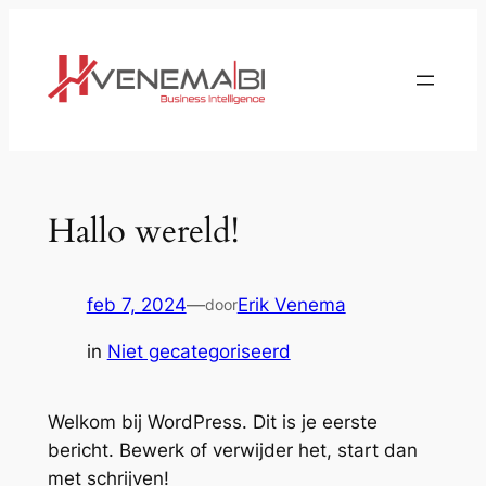
Ga
naar
de
inhoud
Hallo wereld!
feb 7, 2024
—
Erik Venema
door
in
Niet gecategoriseerd
Welkom bij WordPress. Dit is je eerste
bericht. Bewerk of verwijder het, start dan
met schrijven!